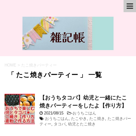
HOME
>
たこ焼きパーティー
「 たこ焼きパーティー 」 一覧
【おうちタコパ】幼児と一緒にたこ
焼きパーティーをしたよ【作り方】
2021/08/15
-
おうちごはん
おうちごはん
,
たこやき
,
たこ焼き
,
たこ焼きパー
ティー
,
タコパ
,
幼児とたこ焼き