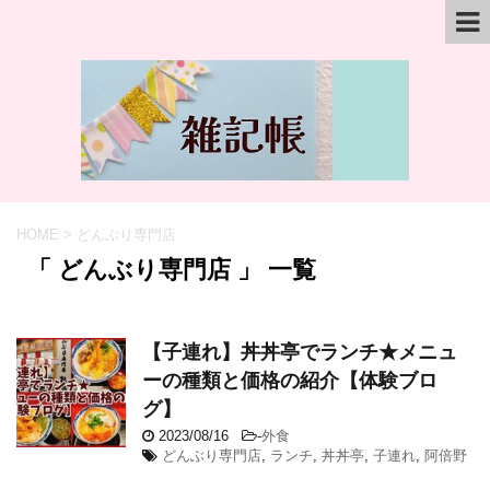
HOME
>
どんぶり専門店
「 どんぶり専門店 」 一覧
【子連れ】丼丼亭でランチ★メニュ
ーの種類と価格の紹介【体験ブロ
グ】
2023/08/16
-
外食
どんぶり専門店
,
ランチ
,
丼丼亭
,
子連れ
,
阿倍野