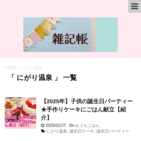
HOME
>
にがり温泉
「 にがり温泉 」 一覧
【2025年】子供の誕生日パーティー
★手作りケーキにごはん献立【紹
介】
2025/01/27
-
おうちごはん
にがり温泉
,
誕生日ケーキ
,
誕生日パーティー