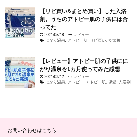
【リピ買い&まとめ買い】した入浴
剤。うちのアトピー肌の子供には合
ってた
2021/05/18
-
レビュー
にがり温泉
,
アトピー肌
,
リピ買い
,
乾燥肌
【レビュー】アトピー肌の子供にに
がり温泉を1カ月使ってみた感想
2021/03/12
-
レビュー
にがり温泉
,
アトピー
,
アトピー肌
,
保湿
,
入浴剤
お問い合わせはこちら