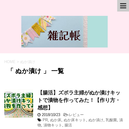
HOME
>
ぬか漬け
「 ぬか漬け 」 一覧
【腸活】ズボラ主婦がぬか漬けキッ
トで漬物を作ってみた！【作り方・
感想】
2018/10/23
-
レビュー
PR
,
ぬか床
,
ぬか床キット
,
ぬか漬け
,
乳酸菌
,
漬
物
,
漬物キット
,
腸活