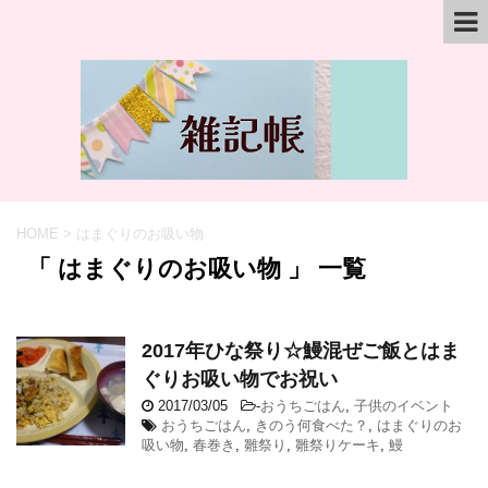
HOME
>
はまぐりのお吸い物
「 はまぐりのお吸い物 」 一覧
2017年ひな祭り☆鰻混ぜご飯とはま
ぐりお吸い物でお祝い
2017/03/05
-
おうちごはん
,
子供のイベント
おうちごはん
,
きのう何食べた？
,
はまぐりのお
吸い物
,
春巻き
,
雛祭り
,
雛祭りケーキ
,
鰻