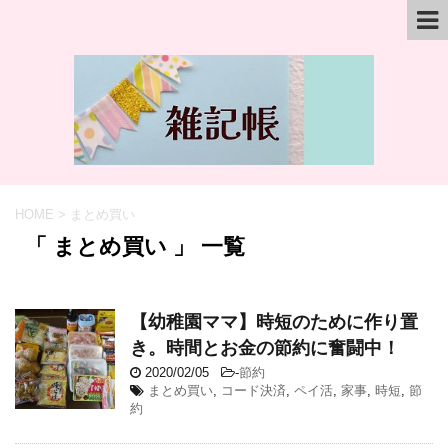
HOME
>
まとめ買い
「 まとめ買い 」 一覧
【幼稚園ママ】時短のために作り置
き。時間とお金の節約に奮闘中！
2020/02/05
-
節約
まとめ買い
,
コード決済
,
ペイ活
,
家事
,
時短
,
節
約