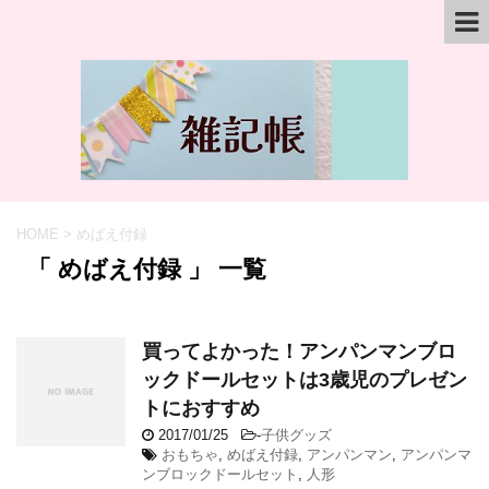
HOME
>
めばえ付録
「 めばえ付録 」 一覧
買ってよかった！アンパンマンブロ
ックドールセットは3歳児のプレゼン
トにおすすめ
2017/01/25
-
子供グッズ
おもちゃ
,
めばえ付録
,
アンパンマン
,
アンパンマ
ンブロックドールセット
,
人形