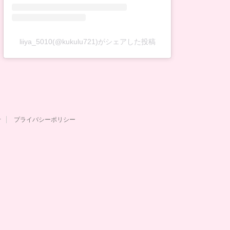
liiya_5010(@kukulu721)がシェアした投稿
せ
プライバシーポリシー