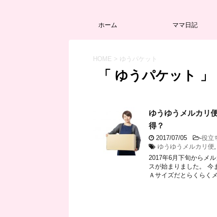
ホーム
ママ日記
HOME
>
ゆうパケット
「 ゆうパケット 」
ゆうゆうメルカリ
得？
2017/07/05
-
役立
ゆうゆうメルカリ便
2017年6月下旬から
スが始まりました。 今
Ａサイズだとらくらくメル