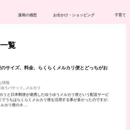
漫画の感想
お出かけ・ショッピング
子育て
 一覧
便のサイズ、料金、らくらくメルカリ便とどっちがお
ち情報
,
ゆうパケット
,
メルカリ
メルカリと日本郵便が連携したゆうゆうメルカリ便という配送サービ
までうちはらくらくメルカリ便を活用する事が多かったのですが、
カリ便のネ ...