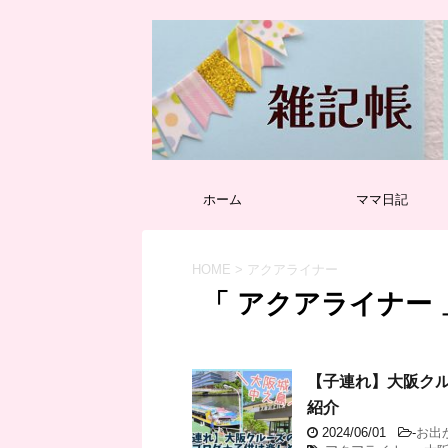
ホーム
ママ日記
HOME
>
アクアライナー
「 アクアライナー 
【子連れ】大阪ク
紹介
2024/06/01
-
お出