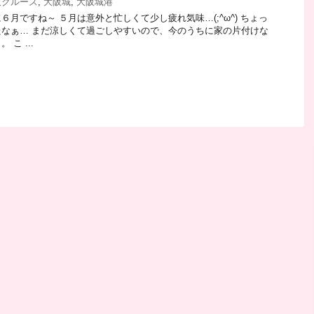
阪クルーズ
,
大阪城
,
大阪城港
月ですね～ ５月は意外と忙しくて少し疲れ気味…(;^ω^) ちょっ
なぁ… まだ涼しくて過ごしやすいので、今のうちに家の片付けな
こ ...