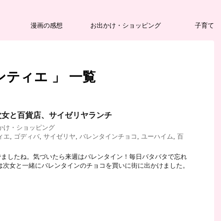
漫画の感想
お出かけ・ショッピング
子育て
ティエ 」 一覧
次女と百貨店、サイゼリヤランチ
かけ・ショッピング
ィエ
,
ゴディバ
,
サイゼリヤ
,
バレンタインチョコ
,
ユーハイム
,
百
でましたね。気づいたら来週はバレンタイン！毎日バタバタで忘れ
は次女と一緒にバレンタインのチョコを買いに街に出かけました。