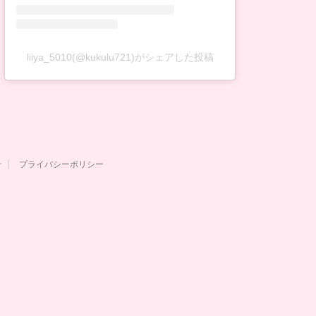
liiya_5010(@kukulu721)がシェアした投稿
せ
プライバシーポリシー