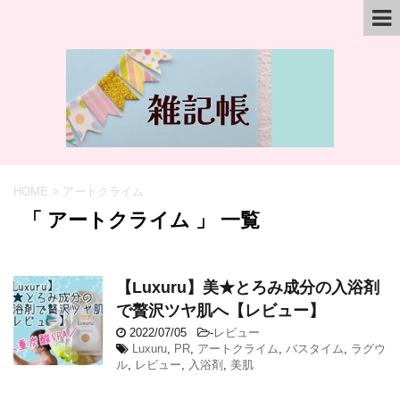
HOME
>
アートクライム
「 アートクライム 」 一覧
【Luxuru】美★とろみ成分の入浴剤
で贅沢ツヤ肌へ【レビュー】
2022/07/05
-
レビュー
Luxuru
,
PR
,
アートクライム
,
バスタイム
,
ラグウ
ル
,
レビュー
,
入浴剤
,
美肌