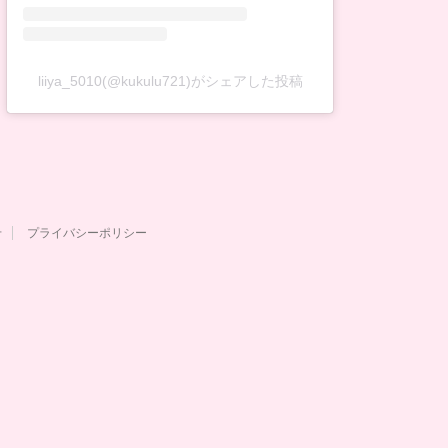
liiya_5010(@kukulu721)がシェアした投稿
せ
プライバシーポリシー