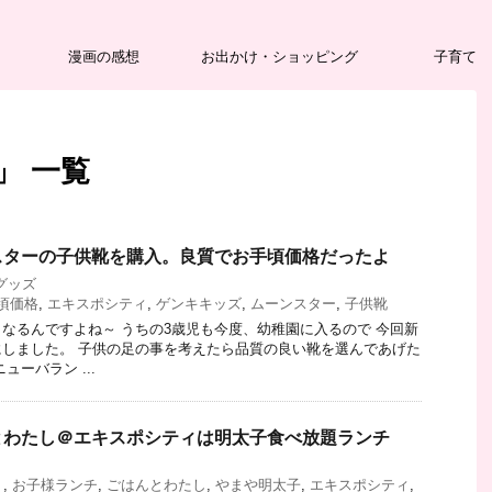
漫画の感想
お出かけ・ショッピング
子育て
」 一覧
スターの子供靴を購入。良質でお手頃価格だったよ
グッズ
頃価格
,
エキスポシティ
,
ゲンキキッズ
,
ムーンスター
,
子供靴
なるんですよね～ うちの3歳児も今度、幼稚園に入るので 今回新
しました。 子供の足の事を考えたら品質の良い靴を選んであげた
ューバラン ...
とわたし＠エキスポシティは明太子食べ放題ランチ
）
,
お子様ランチ
,
ごはんとわたし
,
やまや明太子
,
エキスポシティ
,