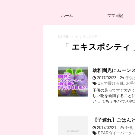
ホーム
ママ日記
HOME
>
エキスポシティ
「 エキスポシティ 
幼稚園児にムーン
2017/02/23
-
子供
1人で履ける靴
,
お手
子供の足ってすぐ大きく
しい靴を新調することに
い… でもミキハウスやニ
【子連れ】ごはん
2017/02/21
-
外食
EPARK(イーパーク