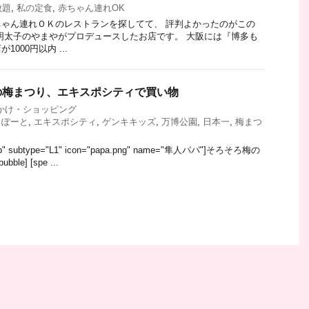
放題
,
私の定食
,
赤ちゃん連れOK
ゃん連れＯＫのレストランを探してて、 評判よかったのがこの
明太子のやまやがプロデュースしたお店です。 大阪には『博多も
000円以内 ...
の梅まつり、エキスポシティで買い物
かけ・ショッピング
らぽーと
,
エキスポシティ
,
ゲンキキッズ
,
万博公園
,
日本一
,
梅まつ
="fb" subtype="L1" icon="papa.png" name="隼人パパ"]そろそろ梅の
ble] [spe ...