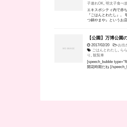
子連れOK
,
明太子食べ
エキスポシティ内で赤ち
『ごはんとわたし』。 
つ鍋やまや』というお店が1
【公園】万博公園
2017/02/20
-
お出
ごはんとわたし
,
ら
り
,
観覧車
[speech_bubble type
開花時期だね [/speech_bub