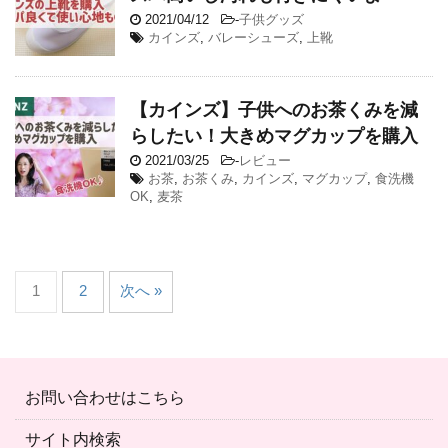
2021/04/12
-
子供グッズ
カインズ
,
バレーシューズ
,
上靴
【カインズ】子供へのお茶くみを減
らしたい！大きめマグカップを購入
2021/03/25
-
レビュー
お茶
,
お茶くみ
,
カインズ
,
マグカップ
,
食洗機
OK
,
麦茶
1
2
次へ »
お問い合わせはこちら
サイト内検索