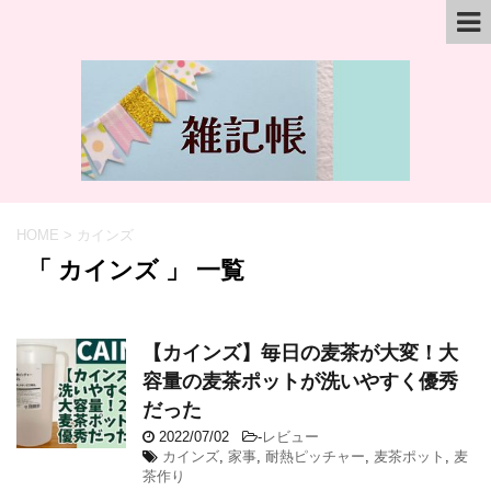
HOME
>
カインズ
「 カインズ 」 一覧
【カインズ】毎日の麦茶が大変！大
容量の麦茶ポットが洗いやすく優秀
だった
2022/07/02
-
レビュー
カインズ
,
家事
,
耐熱ピッチャー
,
麦茶ポット
,
麦
茶作り