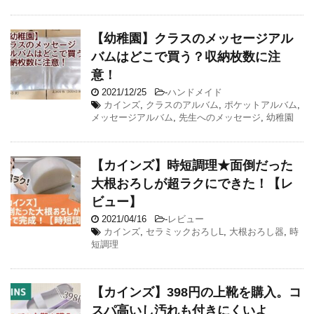
【幼稚園】クラスのメッセージアル
バムはどこで買う？収納枚数に注
意！
2021/12/25
-
ハンドメイド
カインズ
,
クラスのアルバム
,
ポケットアルバム
,
メッセージアルバム
,
先生へのメッセージ
,
幼稚園
【カインズ】時短調理★面倒だった
大根おろしが超ラクにできた！【レ
ビュー】
2021/04/16
-
レビュー
カインズ
,
セラミックおろしL
,
大根おろし器
,
時
短調理
【カインズ】398円の上靴を購入。コ
スパ高いし汚れも付きにくいよ