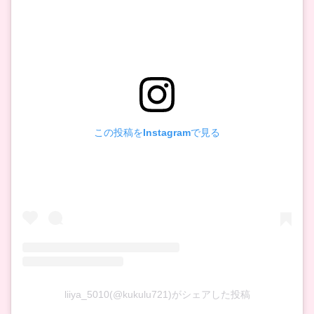
この投稿をInstagramで見る
liiya_5010(@kukulu721)がシェアした投稿