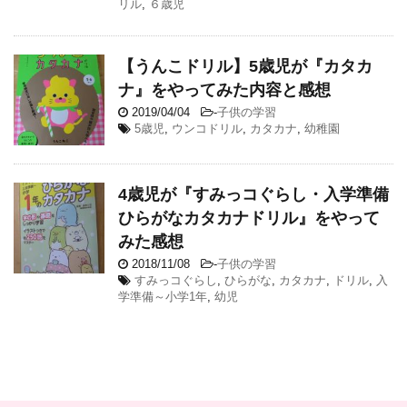
リル
,
６歳児
【うんこドリル】5歳児が『カタカ
ナ』をやってみた内容と感想
2019/04/04
-
子供の学習
5歳児
,
ウンコドリル
,
カタカナ
,
幼稚園
4歳児が『すみっコぐらし・入学準備
ひらがなカタカナドリル』をやって
みた感想
2018/11/08
-
子供の学習
すみっコぐらし
,
ひらがな
,
カタカナ
,
ドリル
,
入
学準備～小学1年
,
幼児