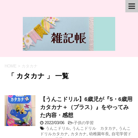
HOME
>
カタカナ
「 カタカナ 」 一覧
【うんこドリル】6歳児が『5・6歳用
カタカナ＋（プラス）』をやってみ
た内容・感想
2022/03/06
-
子供の学習
うんこドリル
,
うんこドリル カタカナ
,
うんこ
ドリルカタカナ
,
カタカナ
,
幼稚園年長
,
自宅学習ド