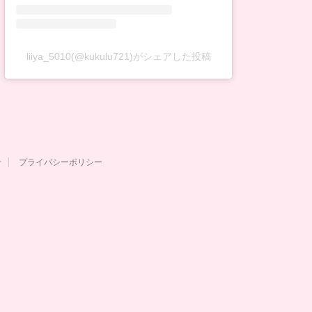
liiya_5010(@kukulu721)がシェアした投稿
せ
プライバシーポリシー