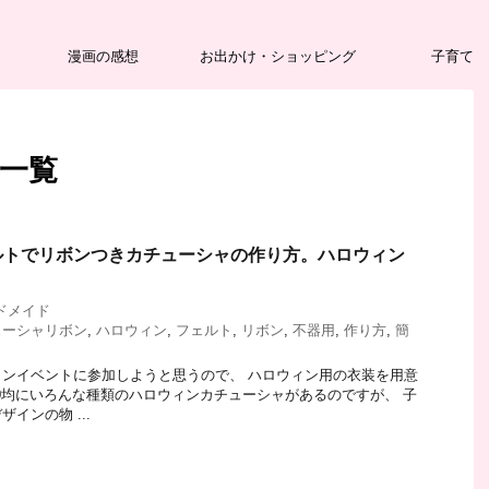
漫画の感想
お出かけ・ショッピング
子育て
 一覧
ルトでリボンつきカチューシャの作り方。ハロウィン
ドメイド
ューシャリボン
,
ハロウィン
,
フェルト
,
リボン
,
不器用
,
作り方
,
簡
ンイベントに参加しようと思うので、 ハロウィン用の衣装を用意
00均にいろんな種類のハロウィンカチューシャがあるのですが、 子
インの物 ...