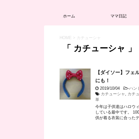
ホーム
ママ日記
HOME
>
カチューシャ
「 カチューシャ 」
【ダイソー】フェ
にも！
2019/10/04
-
ハン
カチューシャ
,
カチ
単
今年は子供達はハロウィ
している最中です。 1
供が着る衣装に合ったデザ