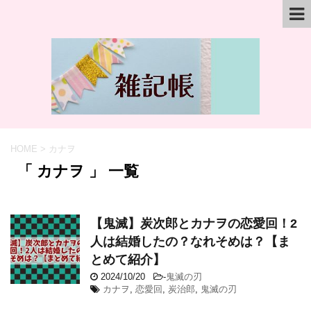
HOME
>
カナヲ
「 カナヲ 」 一覧
【鬼滅】炭次郎とカナヲの恋愛回！2
人は結婚したの？なれそめは？【ま
とめて紹介】
2024/10/20
-
鬼滅の刃
カナヲ
,
恋愛回
,
炭治郎
,
鬼滅の刃