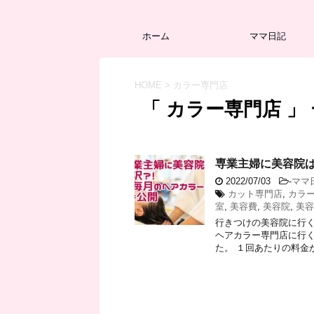
ホーム
ママ日記
HOME
>
カラー専門店
「 カラー専門店 」
専業主婦に美容院
2022/07/03
-
ママ
カット専門店
,
カラ
室
,
美容費
,
美容院
,
美容
行きつけの美容院に行
ヘアカラー専門店に行く
た。 １回あたりの料金が