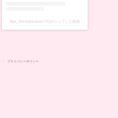
liiya_5010(@kukulu721)がシェアした投稿
せ
プライバシーポリシー