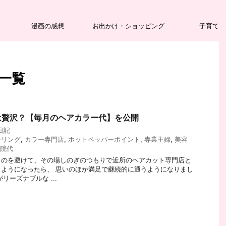
漫画の感想
お出かけ・ショッピング
子育て
 一覧
は贅沢？【毎月のヘアカラー代】を公開
日記
ーリング
,
カラー専門店
,
ホットペッパーポイント
,
専業主婦
,
美容
院代
くのを避けて、その場しのぎのつもりで近所のヘアカット専門店と
ようになったら、 思いのほか満足で継続的に通うようになりまし
リーズナブルな ...