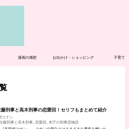
漫画の感想
お出かけ・ショッピング
子育て
一覧
佐藤刑事と高木刑事の恋愛回！セリフもまとめて紹介
偵コナン
佐藤刑事と高木刑事
,
恋愛回
,
本庁の刑事恋物語
『名探偵コナン』。 コナンの面白さはさまざまな事件を解いた