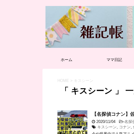
ホーム
ママ日記
HOME
>
キスシーン
「 キスシーン 」 
【名探偵コナン】
2020/11/04
-
名探
キスシーン
,
コナン
,
今や世界中で人気アニメ