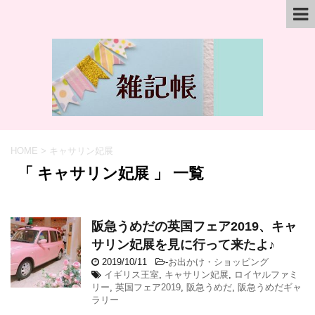
HOME
>
キャサリン妃展
「 キャサリン妃展 」 一覧
阪急うめだの英国フェア2019、キャ
サリン妃展を見に行って来たよ♪
2019/10/11
-
お出かけ・ショッピング
イギリス王室
,
キャサリン妃展
,
ロイヤルファミ
リー
,
英国フェア2019
,
阪急うめだ
,
阪急うめだギャ
ラリー