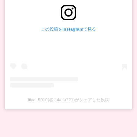
この投稿をInstagramで見る
liiya_5010(@kukulu721)がシェアした投稿