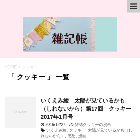
HOME
>
クッキー
「 クッキー 」 一覧
いくえみ綾 太陽が見ているかも
（しれないから）第17回 クッキー
2017年1月号
2016/12/27
-
雑誌クッキーの漫画
いくえみ綾
,
クッキー
,
太陽が見ているかも（し
れないから）
,
感想
,
漫画