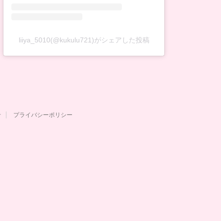
liiya_5010(@kukulu721)がシェアした投稿
せ
プライバシーポリシー