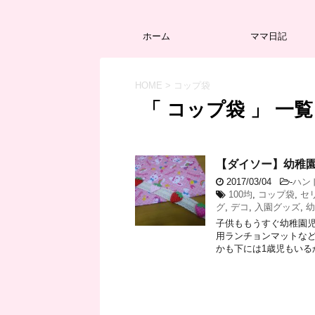
ホーム
ママ日記
HOME
>
コップ袋
「 コップ袋 」 一覧
【ダイソー】幼稚園
2017/03/04
-
ハン
100均
,
コップ袋
,
セ
グ
,
デコ
,
入園グッズ
,
幼
子供ももうすぐ幼稚園児
用ランチョンマットなど
かも下には1歳児もいるか