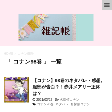
HOME
>
コナン98巻
「 コナン98巻 」 一覧
【コナン】98巻のネタバレ・感想。
服部が告白？！赤井メアリー正体
は？
2021/03/22
-
名探偵コナン
コナン98巻
,
ネタバレ
,
名探偵コナン