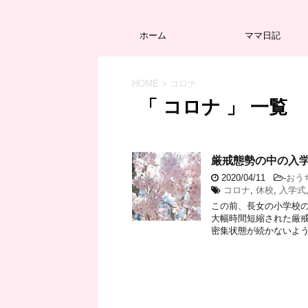
ホーム
ママ日記
HOME
>
コロナ
「 コロナ 」 一覧
厳戒態勢の中の入
2020/04/11
-
おう
コロナ
,
休校
,
入学式
この前、長女の小学校の
大幅時間短縮された厳戒
密集状態が続かないように