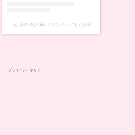
liiya_5010(@kukulu721)がシェアした投稿
せ
プライバシーポリシー