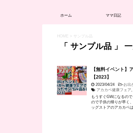
ホーム
ママ日記
HOME
>
サンプル品
「 サンプル品 」 
【無料イベント】
【2023】
2023/04/24
-
お出
アカカベ健康フェア
もうすぐGWになるので
ので子供の帰りが早く、
ッグストアのアカカベは食