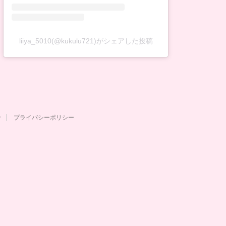
liiya_5010(@kukulu721)がシェアした投稿
せ
プライバシーポリシー