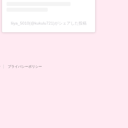
liiya_5010(@kukulu721)がシェアした投稿
せ
プライバシーポリシー