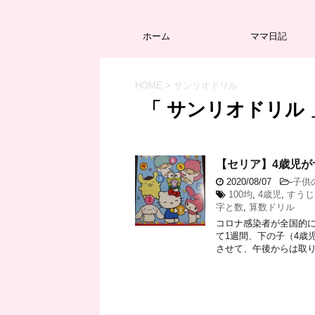
ホーム
ママ日記
HOME
>
サンリオドリル
「 サンリオドリル 
【セリア】4歳児
2020/08/07
-
子供
100均
,
4歳児
,
すうじ
字と数
,
算数ドリル
コロナ感染者が全国的に
て1週間、下の子（4歳
させて、午後からは取り溜