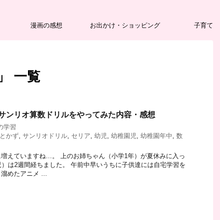
漫画の感想
お出かけ・ショッピング
子育て
」 一覧
がサンリオ算数ドリルをやってみた内容・感想
の学習
とかず
,
サンリオドリル
,
セリア
,
幼児
,
幼稚園児
,
幼稚園年中
,
数
増えていますね…。 上のお姉ちゃん（小学1年）が夏休みに入っ
児）は2週間経ちました。 午前中早いうちに子供達には自宅学習を
めたアニメ ...