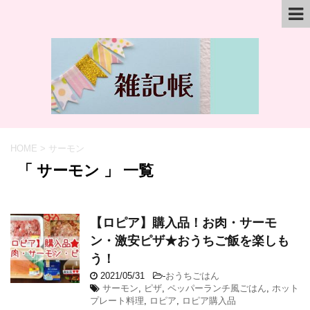
HOME
>
サーモン
「 サーモン 」 一覧
【ロピア】購入品！お肉・サーモ
ン・激安ピザ★おうちご飯を楽しも
う！
2021/05/31
-
おうちごはん
サーモン
,
ピザ
,
ペッパーランチ風ごはん
,
ホット
プレート料理
,
ロピア
,
ロピア購入品