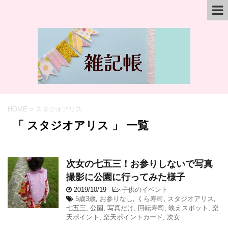
HOME
>
スタジオアリス
「 スタジオアリス 」 一覧
次女の七五三！お参りしないで写真
撮影に公園に行ってみた様子
2019/10/19
-
子供のイベント
5歳3歳
,
お参りなし
,
くら寿司
,
スタジオアリス
,
七五三
,
公園
,
写真だけ
,
回転寿司
,
映えスポット
,
楽
天ポイント
,
楽天ポイントカード
,
次女