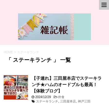
HOME
>
ステーキランチ
「 ステーキランチ 」 一覧
【子連れ】三田屋本店でステーキラ
ンチ★ハムのオードブルも最高！
【体験ブログ】
2024/12/29
-
外食
ステーキランチ
,
三田屋本店
,
神戸三田