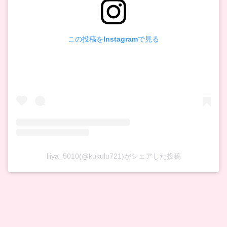
この投稿をInstagramで見る
liiya_5010(@kukulu721)がシェアした投稿