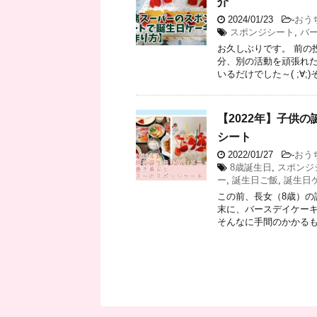
介
2024/01/23
-
おう
スポンジシート
,
バ
お久しぶりです。 前の投
分、別の活動を頑張れた
いるだけでした～( ;∀;)そ 
【2022年】子供
シート
2022/01/27
-
おう
8歳誕生日
,
スポンジ
ー
,
誕生日ご飯
,
誕生日
この前、長女（8歳）の
末に、バースデイケーキ
そんなに手間のかかるもの