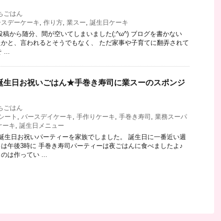
ちごはん
ースデーケーキ
,
作り方
,
業スー
,
誕生日ケーキ
稿から随分、間が空いてしまいました(;^ω^) ブログを書かない
かと、言われるとそうでもなく、 ただ家事や子育てに翻弄されて
...
の誕生日お祝いごはん★手巻き寿司に業スーのスポンジ
ちごはん
シート
,
バースデイケーキ
,
手作りケーキ
,
手巻き寿司
,
業務スーパ
ケーキ
,
誕生日メニュー
誕生日お祝いパーティーを家族でしました。 誕生日に一番近い週
は午後3時に 手巻き寿司パーティーは夜ごはんに食べましたよ♪
は作ってい ...