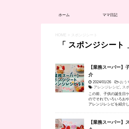
ホーム
ママ日記
HOME
>
スポンジシート
「 スポンジシート 
【業務スーパー】
介
2024/01/26
-
おう
アレンジレシピ
,
ス
この前、子供の誕生日ケ
のでそれでいろいろおや
アレンジレシピを紹介しま
【業務スーパー】