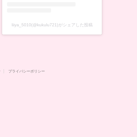
liiya_5010(@kukulu721)がシェアした投稿
せ
プライバシーポリシー