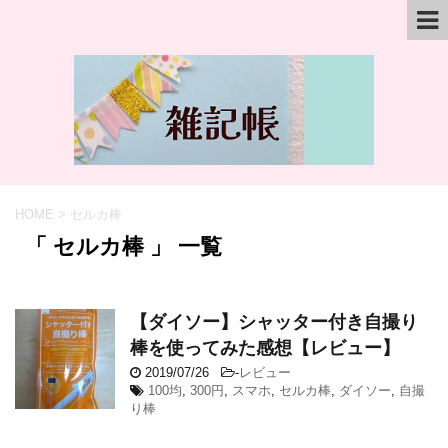
HOME
>
セルカ棒
「 セルカ棒 」 一覧
【ダイソー】シャッター付き自撮り
棒を使ってみた感想【レビュー】
2019/07/26
-
レビュー
100均
,
300円
,
スマホ
,
セルカ棒
,
ダイソー
,
自撮
り棒