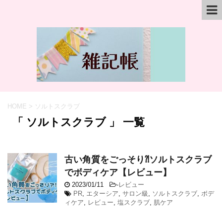
HOME
>
ソルトスクラブ
「 ソルトスクラブ 」 一覧
古い角質をごっそり⁈ソルトスクラブ
でボディケア【レビュー】
2023/01/11
-
レビュー
PR
,
エターシア
,
サロン級
,
ソルトスクラブ
,
ボデ
ィケア
,
レビュー
,
塩スクラブ
,
肌ケア