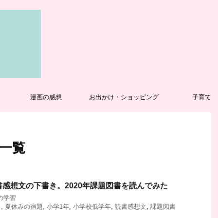
漫画の感想
お出かけ・ショッピング
子育て
 一覧
書感想文の下書き。2020年課題図書を読んでみた
の学習
き
,
夏休みの宿題
,
小学1年
,
小学校低学年
,
読書感想文
,
課題図書