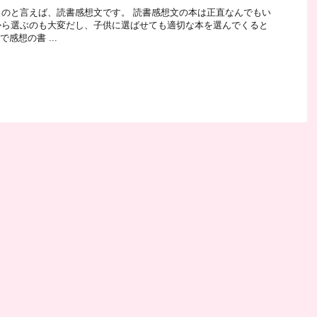
のと言えば、読書感想文です。 読書感想文の本は正直なんでもい
から選ぶのも大変だし、子供に選ばせても適切な本を選んでくると
で感想の書 ...