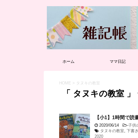
ホーム
ママ日記
HOME
>
タヌキの教室
「 タヌキの教室 」
【小1】1時間で読
2020/06/14
-
子供
タヌキの教室
,
下書
2020