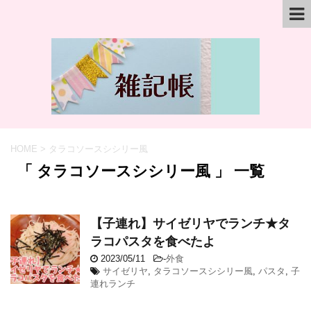
HOME
>
タラコソースシシリー風
「 タラコソースシシリー風 」 一覧
【子連れ】サイゼリヤでランチ★タ
ラコパスタを食べたよ
2023/05/11
-
外食
サイゼリヤ
,
タラコソースシシリー風
,
パスタ
,
子
連れランチ