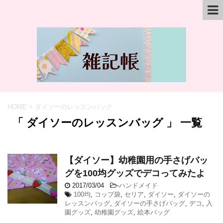
HOME
>
ダイソーのレッスンバッグ
「 ダイソーのレッスンバッグ 」 一覧
【ダイソー】幼稚園用の手さげバッ
グを100均グッズでデコってみたよ
2017/03/04
-
ハンドメイド
100均
,
コップ袋
,
セリア
,
ダイソー
,
ダイソーの
レッスンバッグ
,
ダイソーの手さげバッグ
,
デコ
,
入
園グッズ
,
幼稚園グッズ
,
絵本バッグ