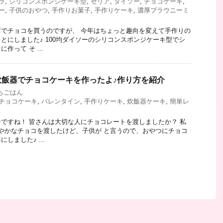
ラ
,
シリコンスポンジケーキ型
,
セリア
,
ダイソー
,
チョコケーキ
,
ー
,
子供のおやつ
,
手作りお菓子
,
手作りケーキ
,
濃厚ブラウニーミ
でチョコを買うのですが、 今年はちょっと趣向を変えて手作りの
とにしました♪ 100均ダイソーのシリコンスポンジケーキ型でシ
作って そ ...
炊飯器でチョコケーキを作ったよ♪作り方を紹介
ちごはん
チョコケーキ
,
バレンタイン
,
手作りケーキ
,
炊飯器ケーキ
,
簡単レ
ですね！ 皆さんは大切な人にチョコレートを渡しましたか？ 私
やかなチョコを渡したけど、子供が と言うので、おやつにチョコ
しました♪ ...