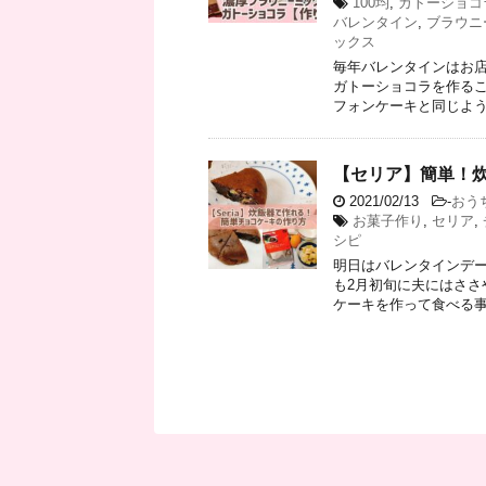
100均
,
ガトーショコ
バレンタイン
,
ブラウニ
ックス
毎年バレンタインはお店
ガトーショコラを作るこ
フォンケーキと同じように
【セリア】簡単！
2021/02/13
-
おう
お菓子作り
,
セリア
,
シピ
明日はバレンタインデー
も2月初旬に夫にはささ
ケーキを作って食べる事に