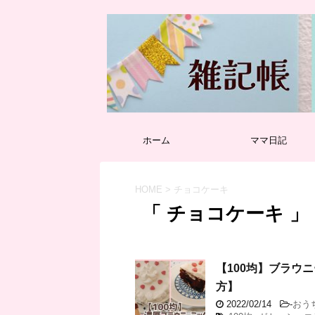
ホーム
ママ日記
HOME
>
チョコケーキ
「 チョコケーキ 」
【100均】ブラウ
方】
2022/02/14
-
おう