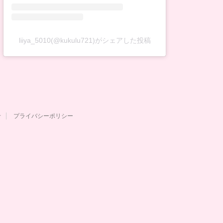
liiya_5010(@kukulu721)がシェアした投稿
せ
プライバシーポリシー