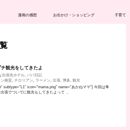
漫画の感想
お出かけ・ショッピング
子育て
一覧
プチ観光をしてきたよ
な出張先ホテル
,
パパ日記
キン南蛮
,
チロリアン
,
ラーメン
,
出張
,
博多
,
観光
="fb" subtype="L1" icon="mama.png" name="あかねママ"] 今回は隼
出張でついでに観光もしてきたよって ...