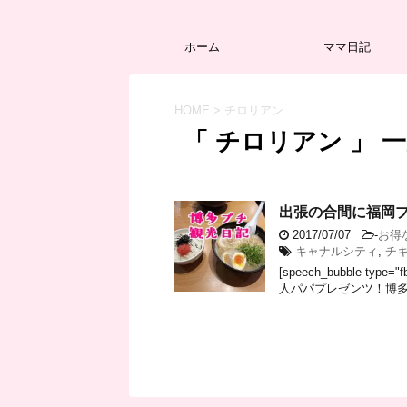
ホーム
ママ日記
HOME
>
チロリアン
「 チロリアン 」 
出張の合間に福岡
2017/07/07
-
お得
キャナルシティ
,
チ
[speech_bubble type
人パパプレゼンツ！博多