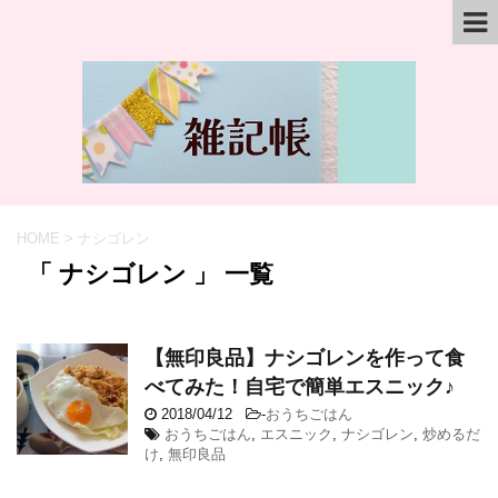
HOME
>
ナシゴレン
「 ナシゴレン 」 一覧
【無印良品】ナシゴレンを作って食
べてみた！自宅で簡単エスニック♪
2018/04/12
-
おうちごはん
おうちごはん
,
エスニック
,
ナシゴレン
,
炒めるだ
け
,
無印良品