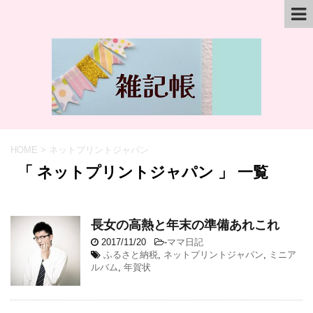
HOME
>
ネットプリントジャパン
「 ネットプリントジャパン 」 一覧
長女の高熱と年末の準備あれこれ
2017/11/20
-
ママ日記
ふるさと納税
,
ネットプリントジャパン
,
ミニア
ルバム
,
年賀状