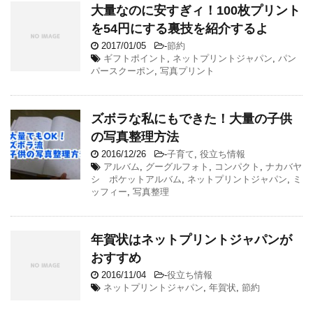
大量なのに安すぎィ！100枚プリント
を54円にする裏技を紹介するよ
2017/01/05
-
節約
ギフトポイント
,
ネットプリントジャパン
,
パン
パースクーポン
,
写真プリント
ズボラな私にもできた！大量の子供
の写真整理方法
2016/12/26
-
子育て
,
役立ち情報
アルバム
,
グーグルフォト
,
コンパクト
,
ナカバヤ
シ ポケットアルバム
,
ネットプリントジャパン
,
ミ
ッフィー
,
写真整理
年賀状はネットプリントジャパンが
おすすめ
2016/11/04
-
役立ち情報
ネットプリントジャパン
,
年賀状
,
節約