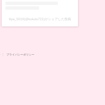
liiya_5010(@kukulu721)がシェアした投稿
せ
プライバシーポリシー