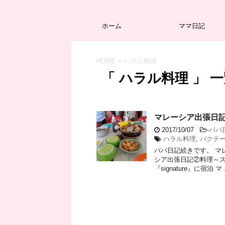
ホーム
ママ日記
HOME
>
ハラル料理
「 ハラル料理 」 
マレーシア出張日
2017/10/07
-
パパ
ハラル料理
,
バクテ
パパ日記続きです。 マ
シア出張日記②料理～ス
『signature』に宿泊 マ .