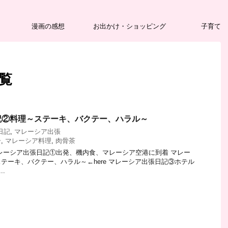
漫画の感想
お出かけ・ショッピング
子育て
一覧
記②料理～ステーキ、バクテー、ハラル～
日記
,
マレーシア出張
ー
,
マレーシア料理
,
肉骨茶
レーシア出張日記①出発、機内食、マレーシア空港に到着 マレー
テーキ、バクテー、ハラル～←here マレーシア出張日記③ホテル
..