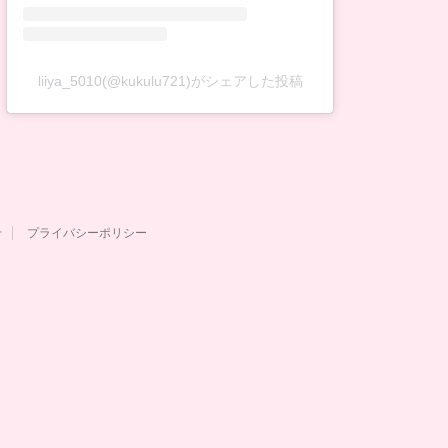
liiya_5010(@kukulu721)がシェアした投稿
せ
プライバシーポリシー