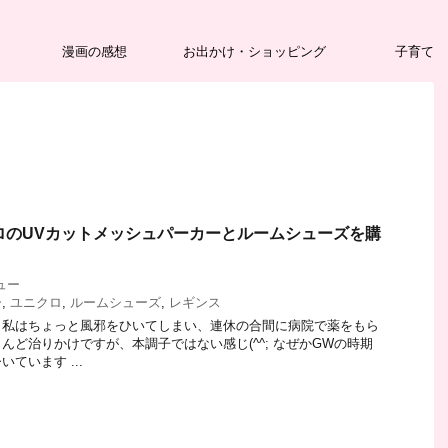
漫画の感想
お出かけ・ショッピング
子育て
ロのUVカットメッシュパーカーとルームシューズを購
ュー
ー
,
ユニクロ
,
ルームシューズ
,
レギンス
 私はちょっと風邪をひいてしまい、連休の合間に病院で薬をもら
んど治りかけですが、本調子ではない感じ(^^; なぜかGWの時期
ています ...