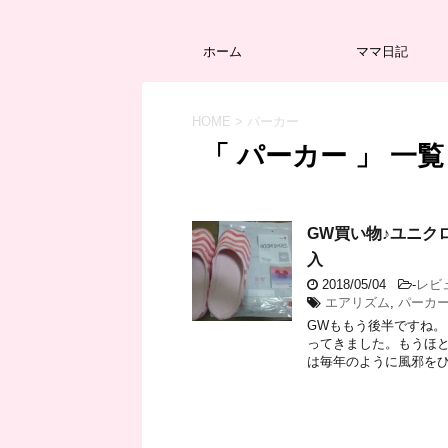
ホーム
ママ日記
HOME
>
パーカー
「 パーカー 」 一覧
GW買い物♪ユニク
入
2018/05/04
-
レビ
エアリズム
,
パーカ
GWももう後半ですね。
ってきました。もうほと
は毎年のように風邪をひい