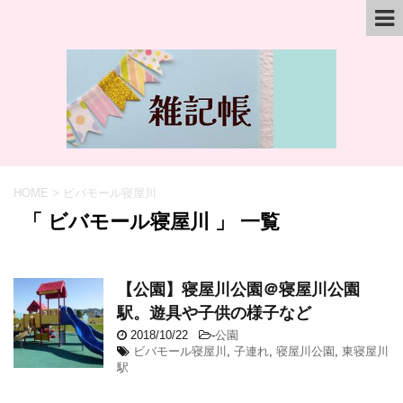
HOME
>
ビバモール寝屋川
「 ビバモール寝屋川 」 一覧
【公園】寝屋川公園＠寝屋川公園
駅。遊具や子供の様子など
2018/10/22
-
公園
ビバモール寝屋川
,
子連れ
,
寝屋川公園
,
東寝屋川
駅