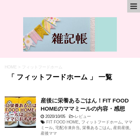
HOME
>
フィットフードホーム
「 フィットフードホーム 」 一覧
産後に栄養あるごはん！FIT FOOD
HOMEのママミールの内容・感想
2020/10/05
-
レビュー
FIT FOOD HOME
,
フィットフードホーム
,
ママ
ミール
,
宅配冷凍弁当
,
栄養あるごはん
,
産前産後
,
産後ママ