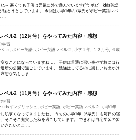
～ 寒くても子供は元気に外で遊んでいます(^^; ポピーkids英語
が経とうとしています。 今回は小学1年の7歳児がポピー英語レベ
..
レベル2（12月号）をやってみた内容・感想
の学習
ッシュ
,
ポピー英語
,
ポピー英語レベル２
,
小学１年
,
１２月号
,
６歳
変なことになっていますね…。 子供は普通に習い事や学校には行
近所の公園で過ごしています。 勉強はしてるのに楽しいお出かけ
想な気もしま ...
レベル2（11月号）をやってみた内容・感想
の学習
kidsイングリッシュ
,
ポピー英語
,
ポピー英語レベル２
,
小学1年
し肌寒くなってきましたね。 うちの小学1年（6歳児）も毎日の宿
、そこそこ充実した秋を過ごしています。 できれば自宅学習の習
きたいとこ ...