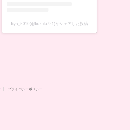
liiya_5010(@kukulu721)がシェアした投稿
せ
プライバシーポリシー