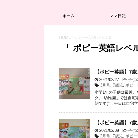
ホーム
ママ日記
HOME
>
ポピー英語レベル２
「 ポピー英語レベル
【ポピー英語】7歳
2021/02/27
-
子供
3月号
,
7歳児
,
ポピー
小学1年の子供は最近、
タ。 幼稚園までは自宅
態です(^^; 平日は自宅学
【ポピー英語】7歳
2021/02/09
-
子供
2月号
,
7歳児
,
ポピー