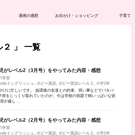
漫画の感想
お出かけ・ショッピング
子育て
２ 」 一覧
児がレベル2（3月号）をやってみた内容・感想
の学習
kidsイングリッシュ
,
ポピー英語
,
ポピー英語レベル２
,
小学1年
やけに忙しいです。 放課後の友達との約束、習い事などでバタバ
学習をじっくり取れていたのが、今は学校の宿題で精いっぱいな状
習が厳し ...
児がレベル2（2月号）をやってみた内容・感想
の学習
kidsイングリッシュ
,
ポピー英語
,
ポピー英語レベル２
,
小学1年