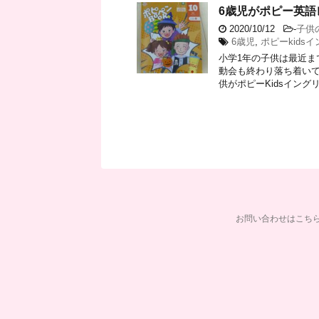
6歳児がポピー英語
2020/10/12
-
子供
6歳児
,
ポピーkids
小学1年の子供は最近ま
動会も終わり落ち着いて
供がポピーKidsイングリッ
お問い合わせはこち