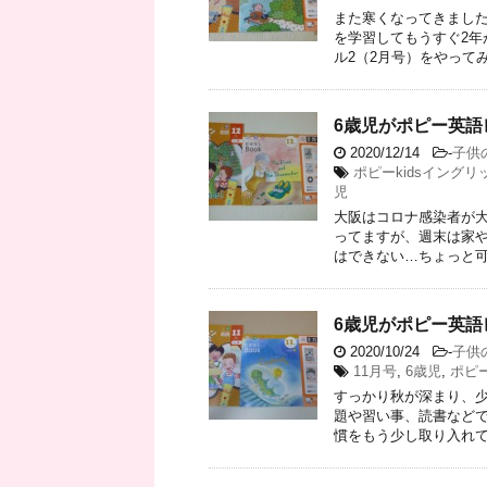
また寒くなってきましたね
を学習してもうすぐ2年
ル2（2月号）をやってみ .
6歳児がポピー英語
2020/12/14
-
子供
ポピーkidsイングリ
児
大阪はコロナ感染者が大
ってますが、週末は家や
はできない…ちょっと可哀
6歳児がポピー英語
2020/10/24
-
子供
11月号
,
6歳児
,
ポピー
すっかり秋が深まり、少
題や習い事、読書などで
慣をもう少し取り入れてい