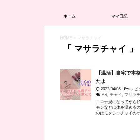
ホーム
ママ日記
HOME
>
マサラチャイ
「 マサラチャイ 」
【温活】自宅で本格
たよ
2022/04/08
-
レビ
PR
,
チャイ
,
マサラ
コロナ渦になってから私
モンなどは体を温めるの
のはモクシャチャイのオリ