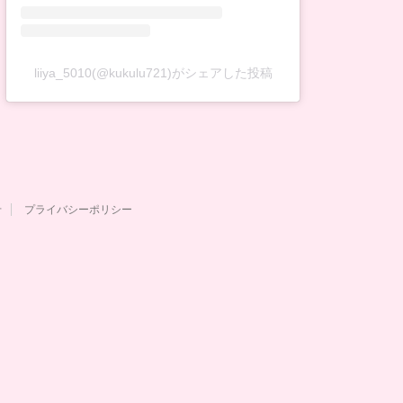
liiya_5010(@kukulu721)がシェアした投稿
せ
プライバシーポリシー