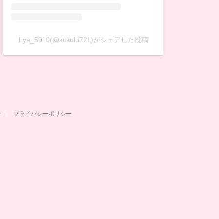
liiya_5010(@kukulu721)がシェアした投稿
せ
プライバシーポリシー