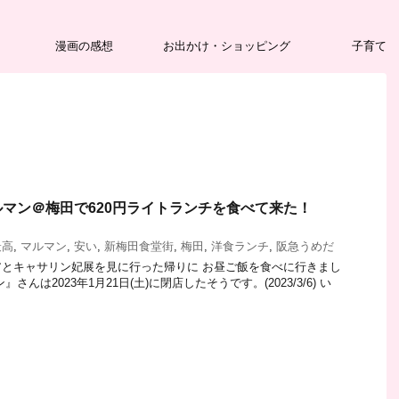
漫画の感想
お出かけ・ショッピング
子育て
マン＠梅田で620円ライトランチを食べて来た！
最高
,
マルマン
,
安い
,
新梅田食堂街
,
梅田
,
洋食ランチ
,
阪急うめだ
とキャサリン妃展を見に行った帰りに お昼ご飯を食べに行きまし
んは2023年1月21日(土)に閉店したそうです。(2023/3/6) い