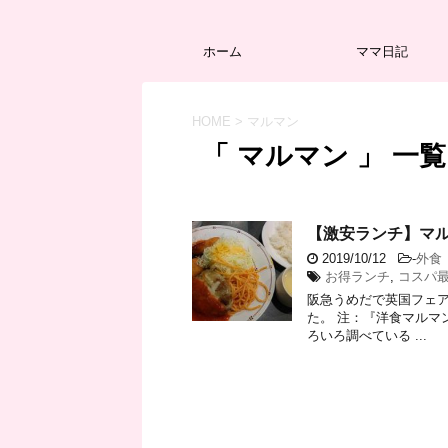
ホーム
ママ日記
HOME
>
マルマン
「 マルマン 」 一覧
【激安ランチ】マル
2019/10/12
-
外食
お得ランチ
,
コスパ
阪急うめだで英国フェア
た。 注：『洋食マルマン』さ
ろいろ調べている ...