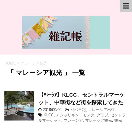
HOME
>
マレーシア観光
「 マレーシア観光 」 一覧
【ﾏﾚｰｼｱ】KLCC、セントラルマーケ
ット、中華街など街を探索してきた
2018/09/02
-
パパ日記
,
マレーシア出張
KLCC
,
アシャリキン・モスク
,
グラブ
,
セントラ
ルマーケット
,
マレーシア
,
マレーシア観光
,
観光