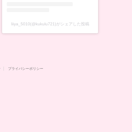
liiya_5010(@kukulu721)がシェアした投稿
せ
プライバシーポリシー