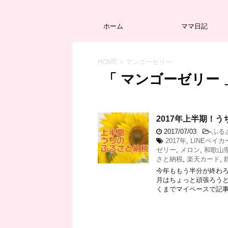
ホーム
ママ日記
HOME
>
マンゴーゼリー
「 マンゴーゼリー 
2017年上半期！
2017/07/03
-
ふる
2017年
,
LINEペイカ
ゼリー
,
メロン
,
和歌山
さと納税
,
楽天カード
,
今年ももう半分が終わろ
月はちょっと頑張ろうと
くまでマイペースで記事を