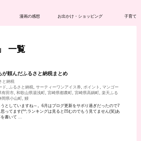
漫画の感想
お出かけ・ショッピング
子育て
」 一覧
うちが頼んだふるさと納税まとめ
さと納税
ード
,
ふるさと納税
,
サーティーワンアイス券
,
ポイント
,
マンゴー
県有田市
,
和歌山県湯浅町
,
宮崎県都農町
,
宮崎県高鍋町
,
楽天ふる
静岡県小山町
,
鰻
うとしていますね～。6月はブログ更新をサボり過ぎだったので7
思ってます(^^;ランキングは見ると凹むのでもう見てません(笑)あ
書いて ...