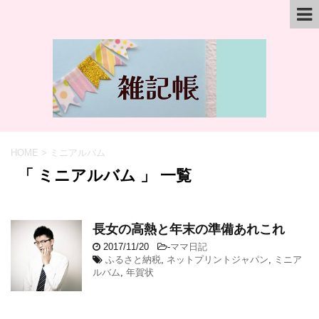
HOME
>
ミニアルバム
「 ミニアルバム 」 一覧
長女の高熱と年末の準備あれこれ
2017/11/20
-
ママ日記
ふるさと納税
,
ネットプリントジャパン
,
ミニア
ルバム
,
年賀状