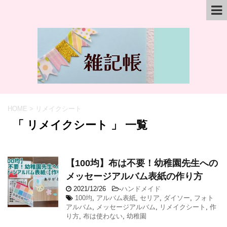
HOME
>
リメイクシート
「 リメイクシート 」 一覧
【100均】布は不要！幼稚園先生への
メッセージアルバム表紙の作り方
2021/12/26
-
ハンドメイド
100均
,
アルバム表紙
,
セリア
,
ダイソー
,
フォト
アルバム
,
メッセージアルバム
,
リメイクシート
,
作
り方
,
布は使わない
,
幼稚園