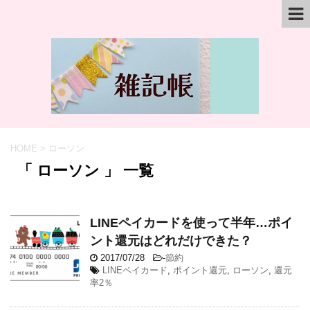
HOME
>
ローソン
「 ローソン 」 一覧
LINEペイカードを使って半年…ポイ
ント還元はどれだけできた？
2017/07/28
-
節約
LINEペイカード
,
ポイント還元
,
ローソン
,
還元
率2％