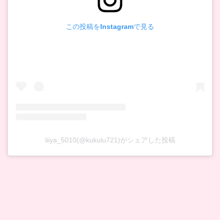
この投稿をInstagramで見る
liiya_5010(@kukulu721)がシェアした投稿