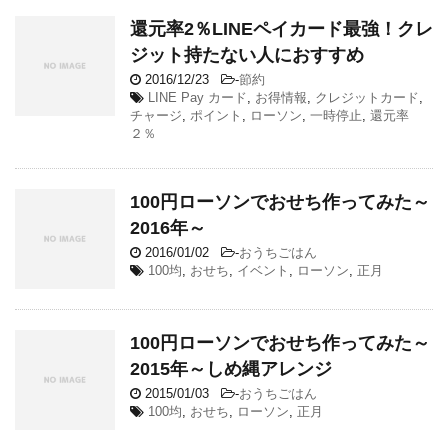
還元率2％LINEペイカード最強！クレ
ジット持たない人におすすめ
2016/12/23
-
節約
LINE Pay カード
,
お得情報
,
クレジットカード
,
チャージ
,
ポイント
,
ローソン
,
一時停止
,
還元率
２％
100円ローソンでおせち作ってみた～
2016年～
2016/01/02
-
おうちごはん
100均
,
おせち
,
イベント
,
ローソン
,
正月
100円ローソンでおせち作ってみた～
2015年～しめ縄アレンジ
2015/01/03
-
おうちごはん
100均
,
おせち
,
ローソン
,
正月